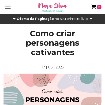
0
❤
Oferta da Paginação
no seu primeiro livro! ❤
Como criar
personagens
cativantes
17 | 08 | 2023