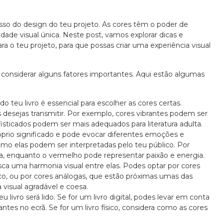
sso do design do teu projeto. As cores têm o poder de
dade visual única. Neste post, vamos explorar dicas e
a o teu projeto, para que possas criar uma experiência visual
e considerar alguns fatores importantes. Aqui estão algumas
o teu livro é essencial para escolher as cores certas.
sejas transmitir. Por exemplo, cores vibrantes podem ser
ofisticados podem ser mais adequados para literatura adulta.
prio significado e pode evocar diferentes emoções e
omo elas podem ser interpretadas pelo teu público. Por
ça, enquanto o vermelho pode representar paixão e energia.
sca uma harmonia visual entre elas. Podes optar por cores
o, ou por cores análogas, que estão próximas umas das
 visual agradável e coesa.
ivro será lido. Se for um livro digital, podes levar em conta
ntes no ecrã. Se for um livro físico, considera como as cores