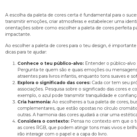
A escolha da paleta de cores certa é fundamental para o suce
transmitir emoções, criar atmosferas e estabelecer uma identi
orientações sobre como escolher a paleta de cores perfeita par
impactante.
Ao escolher a paleta de cores para o teu design, é important
dicas para te ajudar:
Conhece o teu público-alvo:
Entender o público-alvo d
Pergunta-te quem são e quais emoções ou mensagens de
atraentes para livros infantis, enquanto tons suaves e s
Explora o significado das cores:
Cada cor tem seu pró
associações. Pesquisa sobre o significado das cores e c
exemplo, o azul pode transmitir tranquilidade e confian
Cria harmonia:
Ao escolheres a tua paleta de cores, bu
complementares, que estão opostas no círculo cromátic
outras. A harmonia das cores ajudará a criar uma estética
Considera o contexto:
Pensa no contexto em que o teu l
as cores RGB, que podem atingir tons mais vivos e brilha
irão interagir com o papel e a capa do livro.