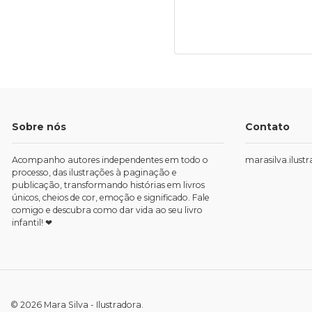
Sobre nós
Contato
Acompanho autores independentes em todo o
marasilva.ilus
processo, das ilustrações à paginação e
publicação, transformando histórias em livros
únicos, cheios de cor, emoção e significado. Fale
comigo e descubra como dar vida ao seu livro
infantil! ❤
© 2026 Mara Silva - Ilustradora.